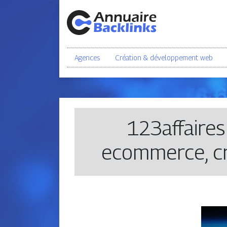
Agences
Création & développement web
123affaires
ecommerce, cr