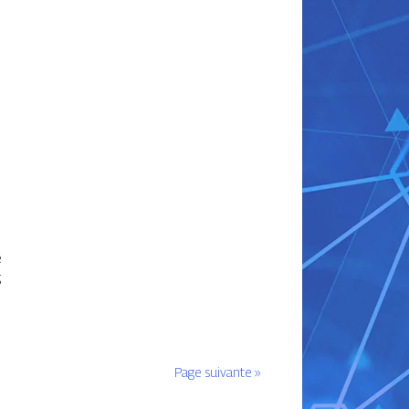
,
e
g
Page suivante »