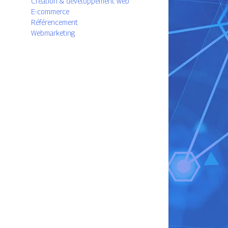
Création & développement web
E-commerce
Référencement
Webmarketing