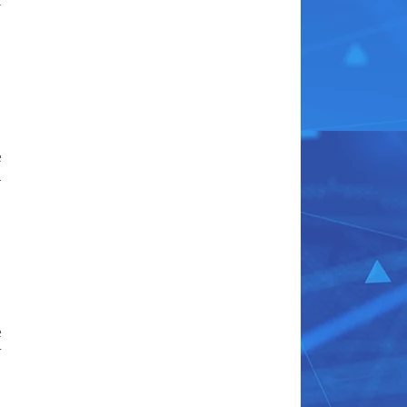
t
e
u
e
r