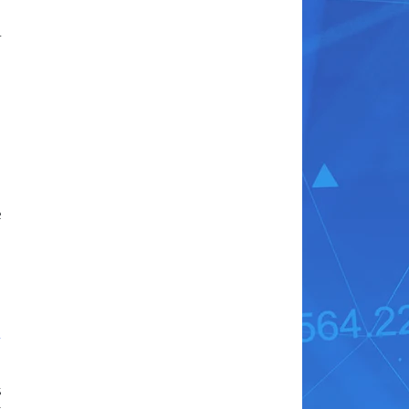
r
n
e
n
s