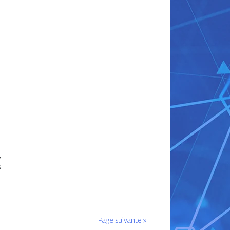
s
s
Page suivante »