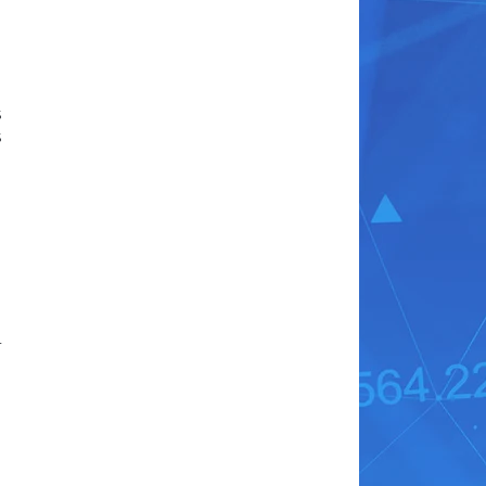
s
s
,
r