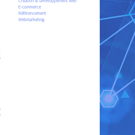
Création & développement web
E-commerce
Référencement
Webmarketing
a
g
s
e