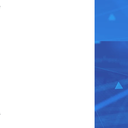
e
n
,
s
n