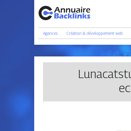
Agences
Création & développement web
Lunacatstu
ec