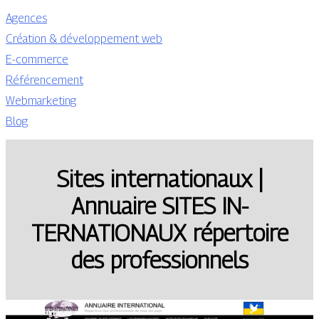
Agences
Création & développement web
E-commerce
Référencement
Webmarketing
Blog
Sites in­ter­natio­naux |
Annuaire SITES IN­
TERNATIONAUX répertoire
des profes­sion­nels